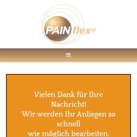
Vielen Dank für Ihre
Nachricht!
Wir werden Ihr Anliegen so
schnell
wie möglich bearbeiten.